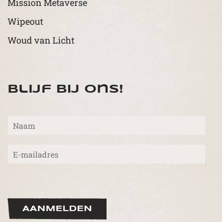
Mission Metaverse
Wipeout
Woud van Licht
Blijf bij ons!
N
a
a
E
m
-
*
m
a
i
l
*
AANMELDEN