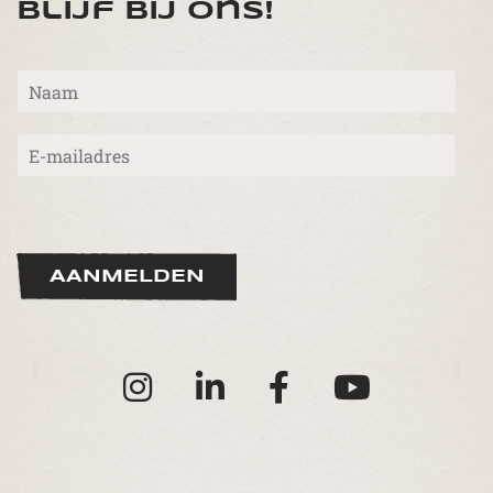
Blijf bij ons!
N
a
a
E
m
-
*
m
a
i
l
*
AANMELDEN