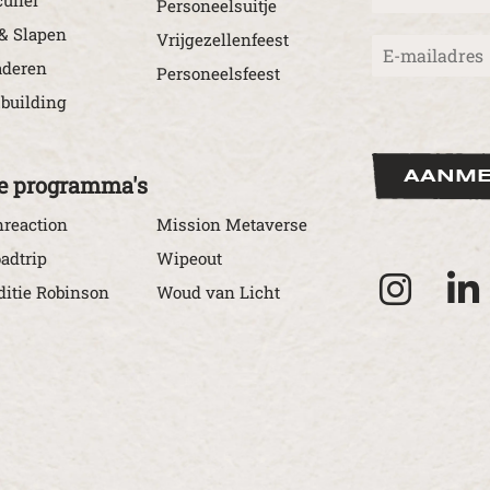
a
Personeelsuitje
a
& Slapen
Vrijgezellenfeest
E
m
-
*
aderen
Personeelsfeest
m
building
a
i
l
*
AANME
e programma's
reaction
Mission Metaverse
adtrip
Wipeout
itie Robinson
Woud van Licht