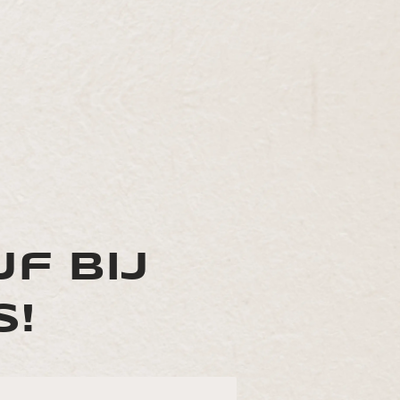
jf bij
s!