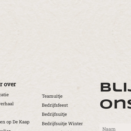
r over
Bli
catie
Teamuitje
on
erhaal
Bedrijfsfeest
Bedrijfsuitje
en op De Kaap
Bedrijfsuitje Winter
N
culier