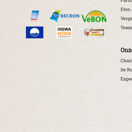
Eten 
Verg
Team
Onz
Chain
De Ro
Exped