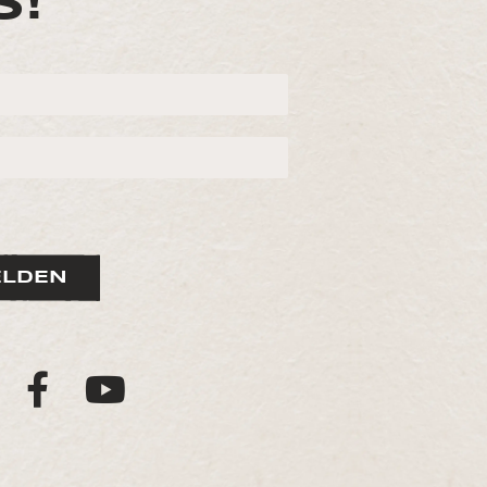
s!
LDEN