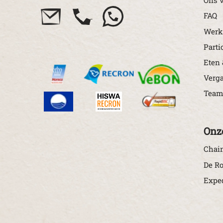
Ons v
FAQ
Werk
Parti
Eten 
Verg
Team
Onz
Chain
De Ro
Exped