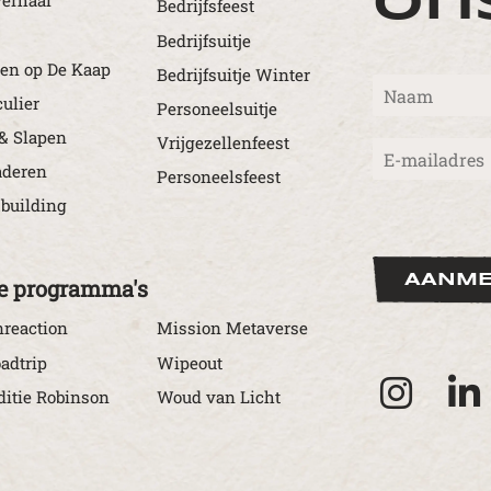
on
erhaal
Bedrijfsfeest
Bedrijfsuitje
en op De Kaap
Bedrijfsuitje Winter
N
culier
a
Personeelsuitje
a
& Slapen
Vrijgezellenfeest
E
m
-
*
aderen
Personeelsfeest
m
building
a
i
l
*
AANME
e programma's
reaction
Mission Metaverse
adtrip
Wipeout
itie Robinson
Woud van Licht