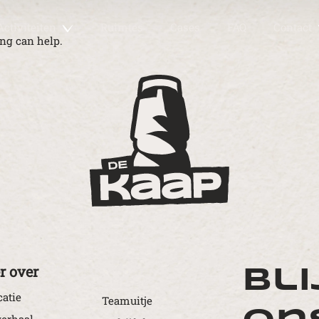
Activiteiten
Ruimtes
Cases
FAQ
Contact
ing can help.
r over
Bli
catie
Teamuitje