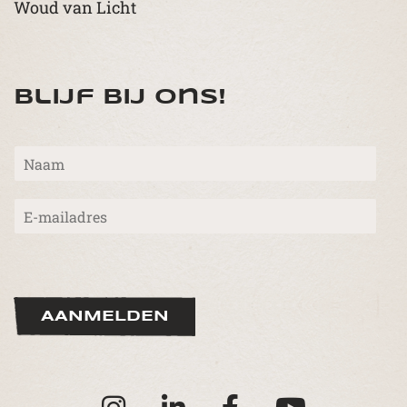
Woud van Licht
Blijf bij ons!
N
a
a
E
m
-
*
m
a
i
l
*
AANMELDEN