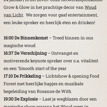
Grow & Glow in het prachtige decor van
Woud
van Licht
. We zorgen voor gaaf entertainment,
een leuke spreker en heerlijk eten en drinken!
16:00 De Binnenkomst
– Treed binnen in ons
magische woud
16:37 De Verschijning
– Ontvangst en
motiverende keynote spreker over o.a. vitaliteit
en een ‘Smooth start of the year
17:10 De Prikkeling
– Lichtshow & opening Food
Forest met heerlijke hapjes en muzikale
begeleiding van Rosanne de With
19:30 De Explosie
– Laat je wegblazen door een
magische show waarna het Woud weer in